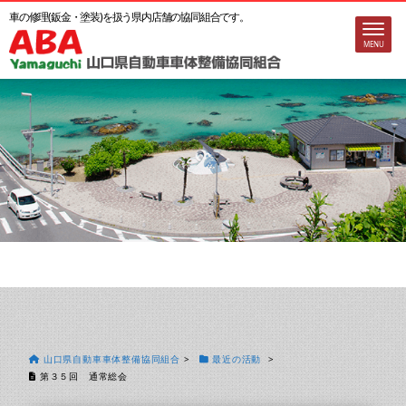
車の修理(鈑金・塗装)を扱う
県内店舗の協同組合です。
MENU
山口県自動車車体整備協同組合
>
最近の活動
>
第３５回 通常総会