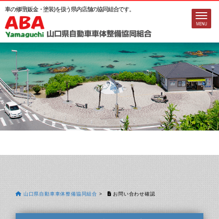
車の修理(鈑金・塗装)を扱う
県内店舗の協同組合です。
MENU
山口県自動車車体整備協同組合
>
お問い合わせ確認