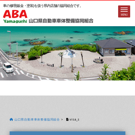
車の修理(鈑金・塗装)を扱う
県内店舗の協同組合です。
MENU
山口県自動車車体整備協同組合
>
visa_s